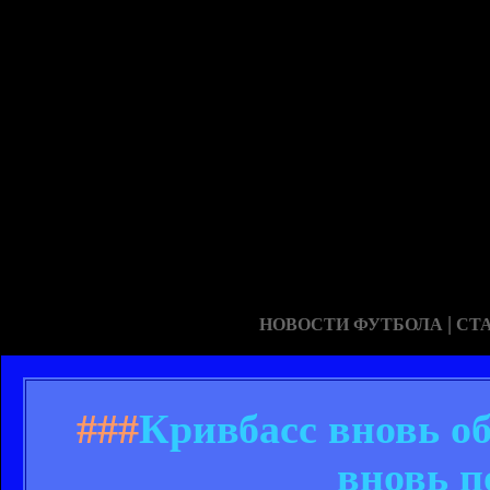
|
НОВОСТИ ФУТБОЛА
СТ
###
Кривбасс вновь о
вновь п