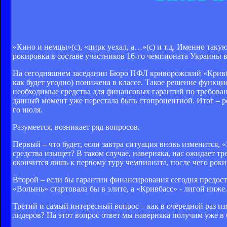
«Кино и немцы»(с), «цирк уехал, а…»(с) и т.д. Именно так
рокировка в составе участников 16-го чемпионата Украины 
На сегодняшнем заседании Бюро ПФЛ криворожский «Кривбас
как будет угодно) понижена в классе. Такое решение функц
необходимые средства для финансовых гарантий по требован
данный момент уже перестала быть стопроцентной. Итог – 
го июля.
Разумеется, возникает ряд вопросов.
Первый – что будет, если завтра ситуация вновь изменится
средства изыщет? В таком случае, наверняка, нас ожидает тре
окончится лишь к первому туру чемпионата, после чего рок
Второй – если бы гарантии финансирования сегодня предост
«Волынь» стартовала бы в элите, а «Кривбасс» - лигой ниже.
Третий и самый интересный вопрос – как в очередной раз и
лидеров? На этот вопрос ответ мы наверняка получим уже в