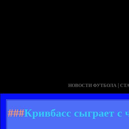
|
НОВОСТИ ФУТБОЛА
СТ
###
Кривбасс сыграет с 