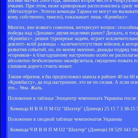
восьми матчах 2009 года, занимал второе место в «виртуаль
очками. При этом, ниже криворожан расположились сразу че
«Металлурги». Успехи команды Тарана не могут не вызывать 
кому, собственно, тяжело), показывает лишь «Кривбасс».
Многих, вне всякого сомнения, интересует вопрос: способн
победы над «Динамо» двумя неделями ранее? Дескать, и тогд
«Кривбасс», решив турнирные задачи, играет исключительно 
довлеет- всей разницы – наличие/отсутствие юбилея, к кото
развития событий, но, по моему мнению, дважды подряд таки
«горняков» к благодушному настроению особо не располагае
абсолютно безболезненно оконфузиться, смущенно пожать пл
слишком дорого стоить может.
Таким образом, я бы предположил шансы в районе 40 на 60 в
«Кривбассу», да под настроение, это не по силам. А если о
это... Увы. Жаль.
Положение в таблице Эпицентр чемпионата Украины после 2
Команда И В Н П М О2 "Шахтер" (Донецк) 25 15 7 3 38-15 52
Положение в сводной таблице чемпионатов Украины
Команда Ч И В Н П М О2 "Шахтер" (Донецк) 18 529 343 104