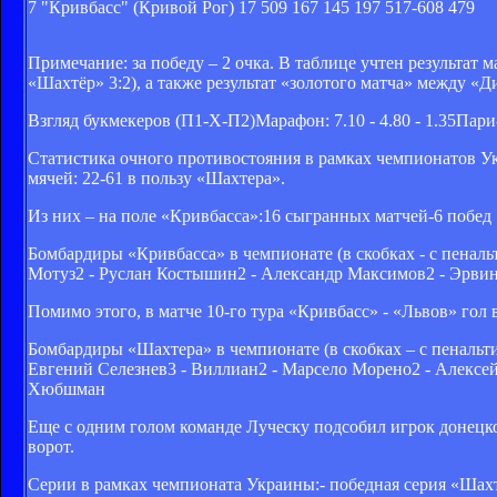
7 "Кривбасс" (Кривой Рог) 17 509 167 145 197 517-608 479
Примечание: за победу – 2 очка. В таблице учтен результат 
«Шахтёр» 3:2), а также результат «золотого матча» между «
Взгляд букмекеров (П1-Х-П2)Марафон: 7.10 - 4.80 - 1.35Пари-Ма
Статистика очного противостояния в рамках чемпионатов У
мячей: 22-61 в пользу «Шахтера».
Из них – на поле «Кривбасса»:16 сыгранных матчей-6 побед 
Бомбардиры «Кривбасса» в чемпионате (в скобках - с пенал
Мотуз2 - Руслан Костышин2 - Александр Максимов2 - Эрвин
Помимо этого, в матче 10-го тура «Кривбасс» - «Львов» гол
Бомбардиры «Шахтера» в чемпионате (в скобках – с пенальти)
Евгений Селезнев3 - Виллиан2 - Марсело Морено2 - Алекс
Хюбшман
Еще с одним голом команде Луческу подсобил игрок донецког
ворот.
Серии в рамках чемпионата Украины:- победная серия «Шахте