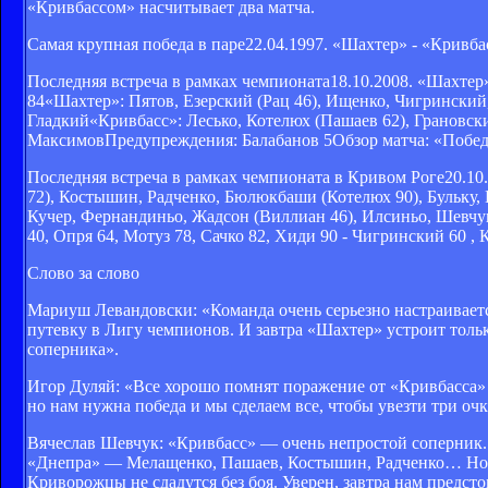
«Кривбассом» насчитывает два матча.
Самая крупная победа в паре22.04.1997. «Шахтер» - «Кривба
Последняя встреча в рамках чемпионата18.10.2008. «Шахтер»
84«Шахтер»: Пятов, Езерский (Рац 46), Ищенко, Чигринский
Гладкий«Кривбасс»: Лесько, Котелюх (Пашаев 62), Грановс
МаксимовПредупреждения: Балабанов 5Обзор матча: «Победа
Последняя встреча в рамках чемпионата в Кривом Роге20.10
72), Костышин, Радченко, Бюлюкбаши (Котелюх 90), Бульку,
Кучер, Фернандиньо, Жадсон (Виллиан 46), Илсиньо, Шевчук
40, Опря 64, Мотуз 78, Сачко 82, Хиди 90 - Чигринский 60 ,
Слово за слово
Мариуш Левандовски: «Команда очень серьезно настраивается
путевку в Лигу чемпионов. И завтра «Шахтер» устроит только
соперника».
Игор Дуляй: «Все хорошо помнят поражение от «Кривбасса» в
но нам нужна победа и мы сделаем все, чтобы увезти три очк
Вячеслав Шевчук: «Кривбасс» — очень непростой соперник.
«Днепра» — Мелащенко, Пашаев, Костышин, Радченко… Но п
Криворожцы не сдадутся без боя. Уверен, завтра нам предсто