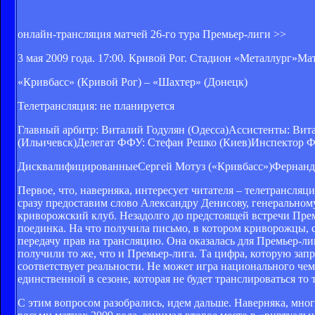
онлайн-трансляция матчей 26-го тура Премьер-лиги >>
3 мая 2009 года. 17:00. Кривой Рог. Стадион «Металлург»М
«Кривбасс» (Кривой Рог) – «Шахтер» (Донецк)
Телетрансляция: не планируется
Главный арбитр: Виталий Годулян (Одесса)Ассистенты: Вит
(Ильичевск)Делегат ФФУ: Стефан Решко (Киев)Инспектор Ф
ДисквалифицированныеСергей Мотуз («Кривбасс»)Фернанд
Первое, что, наверняка, интересует читателя – телетрансляц
сразу предоставим слово Александру Денисову, генерально
криворожский клуб. Незадолго до предстоящей встречи Прем
поединка. На что получила письмо, в котором криворожцы, с
передачу прав на трансляцию. Она оказалась для Премьер-л
получили то же, что и Премьер-лига. Та цифра, которую запр
соответствует реальности. Не может игра национального чем
единственной в сезоне, которая не будет транслироваться то
С этим вопросом разобрались, идем дальше. Наверняка, мног